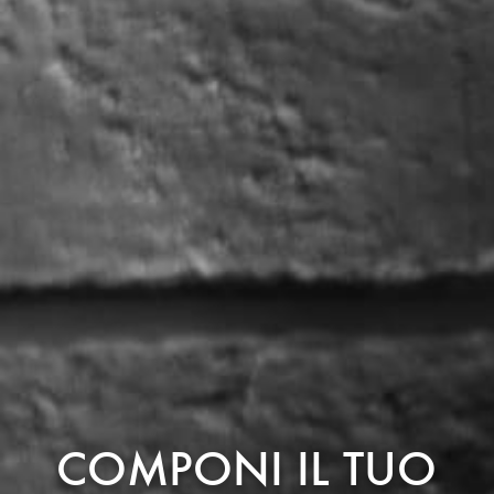
COMPONI IL TUO
SCOPRI DI PIÙ