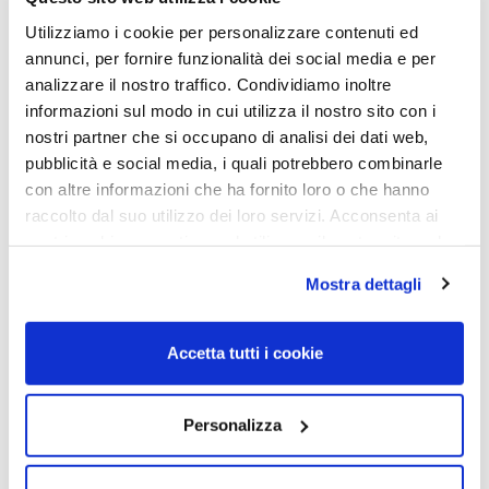
Utilizziamo i cookie per personalizzare contenuti ed
annunci, per fornire funzionalità dei social media e per
OCCHIALE DA SOLE, RAY-
OCCHIALE DA SOLE, RAY-
analizzare il nostro traffico. Condividiamo inoltre
BAN JUNIOR VISTA
BAN JUNIOR VISTA
informazioni sul modo in cui utilizza il nostro sito con i
Occhiale RAY-BAN JUNIOR
Occhiale RAY-BAN JUNIOR
nostri partner che si occupano di analisi dei dati web,
VISTA 0RY9594V 4093 45
VISTA 0RY9594V 4090 47
pubblicità e social media, i quali potrebbero combinarle
86,00
€
60,20
€
86,00
€
60,20
€
con altre informazioni che ha fornito loro o che hanno
raccolto dal suo utilizzo dei loro servizi. Acconsenta ai
nostri cookie se continua ad utilizzare il nostro sito web.
Read more
Read more
Mostra dettagli
Accetta tutti i cookie
Personalizza