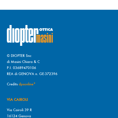
© DIOPTER Snc
di Masini Chiara & C
P.I. 03689470106
REA di GENOVA n. GE-372396
Credits
dpsonline*
VIA CAIROLI
Via Cairoli 39 R
16124 Genova