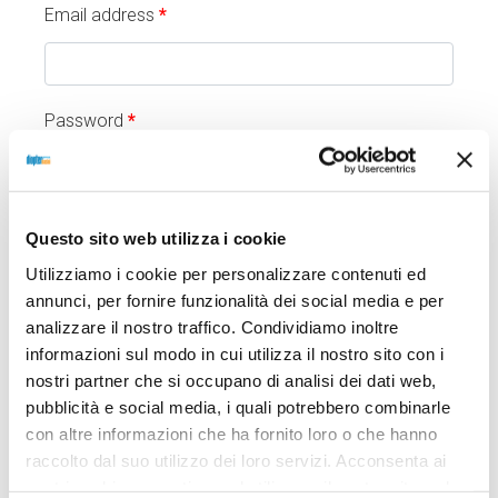
Email address
*
Password
*
Ho preso visione dell'
Informativa sulla Privacy
Questo sito web utilizza i cookie
e presto il consenso al trattamento dei dati
*
Utilizziamo i cookie per personalizzare contenuti ed
Register
annunci, per fornire funzionalità dei social media e per
analizzare il nostro traffico. Condividiamo inoltre
informazioni sul modo in cui utilizza il nostro sito con i
nostri partner che si occupano di analisi dei dati web,
Registrati con Google
pubblicità e social media, i quali potrebbero combinarle
con altre informazioni che ha fornito loro o che hanno
raccolto dal suo utilizzo dei loro servizi. Acconsenta ai
nostri cookie se continua ad utilizzare il nostro sito web.