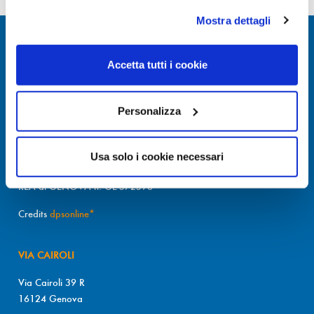
Mostra dettagli
Accetta tutti i cookie
Personalizza
© DIOPTER Snc
di Masini Chiara & C
Usa solo i cookie necessari
P.I. 03689470106
REA di GENOVA n. GE-372396
Credits
dpsonline*
VIA CAIROLI
Via Cairoli 39 R
16124 Genova