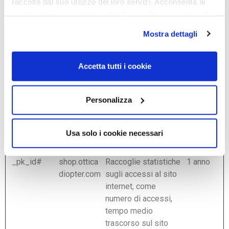
raccolto dal suo utilizzo dei loro servizi. Acconsenta ai
del sito.
nostri cookie se continua ad utilizzare il nostro sito web.
Mostra dettagli
Statistiche (3)
I cookie statistici aiutano i proprietari del sito web a capire
Accetta tutti i cookie
come i visitatori interagiscono con i siti raccogliendo e
trasmettendo informazioni in forma anonima.
Personalizza
Durata
massima
Nome
Fornitore
Scopo
di
Usa solo i cookie necessari
archiviazi
_pk_id#
shop.ottica
Raccoglie statistiche
1 anno
diopter.com
sugli accessi al sito
internet, come
numero di accessi,
tempo medio
trascorso sul sito