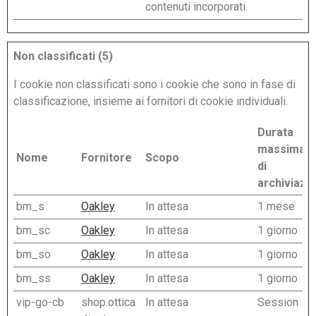
contenuti incorporati.
Non classificati (5)
I cookie non classificati sono i cookie che sono in fase di
classificazione, insieme ai fornitori di cookie individuali.
Durata
massima
Nome
Fornitore
Scopo
di
archiviazi
bm_s
Oakley
In attesa
1 mese
bm_sc
Oakley
In attesa
1 giorno
bm_so
Oakley
In attesa
1 giorno
bm_ss
Oakley
In attesa
1 giorno
vip-go-cb
shop.ottica
In attesa
Session