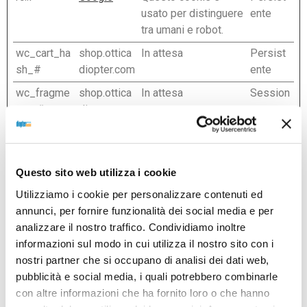
usato per distinguere
ente
tra umani e robot.
wc_cart_ha
shop.ottica
In attesa
Persist
sh_#
diopter.com
ente
wc_fragme
shop.ottica
In attesa
Session
nts_#
diopter.com
e
wpEmojiSet
shop.ottica
Questo cookie fa
Session
tingsSuppo
diopter.com
parte di un insieme di
e
rts
cookie finalizzati a
Questo sito web utilizza i cookie
fornire e presentare
Utilizziamo i cookie per personalizzare contenuti ed
contenuti. I cookie
annunci, per fornire funzionalità dei social media e per
mantengono il
analizzare il nostro traffico. Condividiamo inoltre
corretto stato dei
informazioni sul modo in cui utilizza il nostro sito con i
font, dei cursori per
nostri partner che si occupano di analisi dei dati web,
blog/immagini, dei
pubblicità e social media, i quali potrebbero combinarle
temi cromatici e di
con altre informazioni che ha fornito loro o che hanno
altre impostazioni