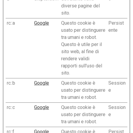
diverse pagine del
sito.
rc::a
Google
Questo cookie è
Persist
usato per distinguere
ente
tra umani e robot.
Questo è utile per il
sito web, al fine di
rendere validi
rapporti sull'uso del
sito.
rc::b
Google
Questo cookie è
Session
usato per distinguere
e
tra umani e robot.
rc::c
Google
Questo cookie è
Session
usato per distinguere
e
tra umani e robot.
rc::f
Google
Questo cookie è
Persist