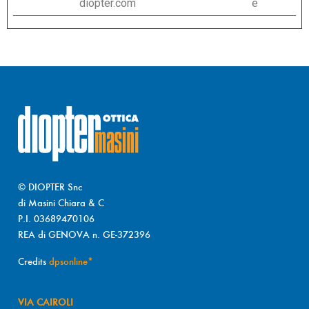
diopter.com
e
© DIOPTER Snc
di Masini Chiara & C
P.I. 03689470106
REA di GENOVA n. GE-372396
Credits
dpsonline*
VIA CAIROLI