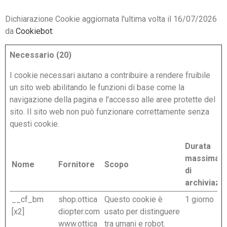
Dichiarazione Cookie aggiornata l'ultima volta il 16/07/2026
da
Cookiebot
:
Necessario (20)
I cookie necessari aiutano a contribuire a rendere fruibile
un sito web abilitando le funzioni di base come la
navigazione della pagina e l'accesso alle aree protette del
sito. Il sito web non può funzionare correttamente senza
questi cookie.
Durata
massima
Nome
Fornitore
Scopo
di
archiviazi
__cf_bm
shop.ottica
Questo cookie è
1 giorno
[x2]
diopter.com
usato per distinguere
www.ottica
tra umani e robot.