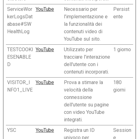
ServiceWor
YouTube
Necessario per
Persist
kerLogsDat
l'implementazione e
ente
abase#SW
la funzionalità dei
HealthLog
contenuti video di
YouTube sul sito.
TESTCOOKI
YouTube
Utilizzato per
1 giorno
ESENABLE
tracciare l'interazione
D
dell'utente con i
contenuti incorporati.
VISITOR_I
YouTube
Prova a stimare la
180
NFO1_LIVE
velocità della
giorni
connessione
dell'utente su pagine
con video YouTube
integrati.
YSC
YouTube
Registra un ID
Session
univoco per
e