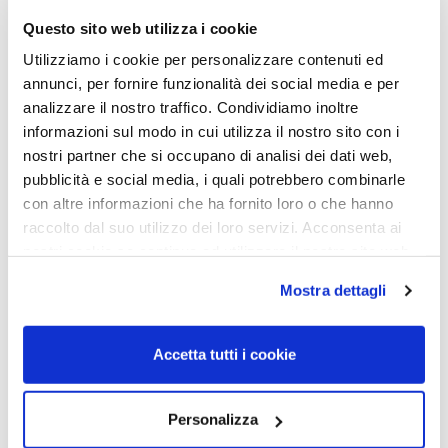
Questo sito web utilizza i cookie
OCCHIALI DA SOLE
OCCHIALI DA SOLE
Utilizziamo i cookie per personalizzare contenuti ed
annunci, per fornire funzionalità dei social media e per
OCCHIALE DA SOLE
OCCHIALE DA SOLE
VALENTINO VA2028 –
VALENTINO VA2033 –
analizzare il nostro traffico. Condividiamo inoltre
300387 LIGHT GOLD calibro
300387 LIGHT GOLD calibro
informazioni sul modo in cui utilizza il nostro sito con i
59
62
nostri partner che si occupano di analisi dei dati web,
305,00
€
215,00
€
310,00
€
229,00
€
pubblicità e social media, i quali potrebbero combinarle
con altre informazioni che ha fornito loro o che hanno
raccolto dal suo utilizzo dei loro servizi. Acconsenta ai
Read more
Read more
nostri cookie se continua ad utilizzare il nostro sito web.
Mostra dettagli
Sold out
Sold out
Accetta tutti i cookie
Personalizza