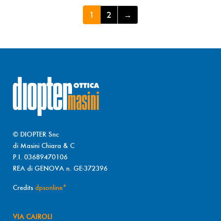
1
2
→
© DIOPTER Snc
di Masini Chiara & C
P.I. 03689470106
REA di GENOVA n. GE-372396
Credits
dpsonline*
VIA CAIROLI