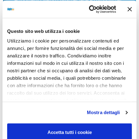
nostro negozio non saranno disponibili per la
spedizione fino al giorno 31 agosto. BUONE FERIE
da OTTICA DIOPTER
Questo sito web utilizza i cookie
Utilizziamo i cookie per personalizzare contenuti ed
Showing the single result
annunci, per fornire funzionalità dei social media e per
analizzare il nostro traffico. Condividiamo inoltre
informazioni sul modo in cui utilizza il nostro sito con i
nostri partner che si occupano di analisi dei dati web,
pubblicità e social media, i quali potrebbero combinarle
con altre informazioni che ha fornito loro o che hanno
raccolto dal suo utilizzo dei loro servizi. Acconsenta ai
nostri cookie se continua ad utilizzare il nostro sito web.
Mostra dettagli
Accetta tutti i cookie
LENTI A CONTATTO E