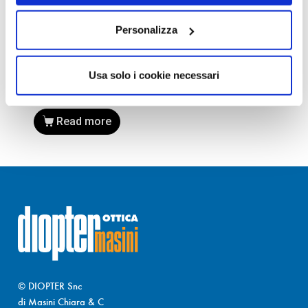
SOLUZIONI
COPPIA DI LENTI GRADUATE
Personalizza
ESILLOR MONOFOCALI
SFERICHE ORMA 1.5 STOCK
60,00
€
–
145,00
€
Usa solo i cookie necessari
Read more
© DIOPTER Snc
di Masini Chiara & C