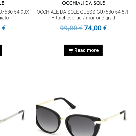
LE
OCCHIALI DA SOLE
U7530 54 90X
OCCHIALE DA SOLE GUESS GU7530 54 87F
hiato
– turchese luc / marrone grad
0
€
99,00
€
74,00
€
Read more