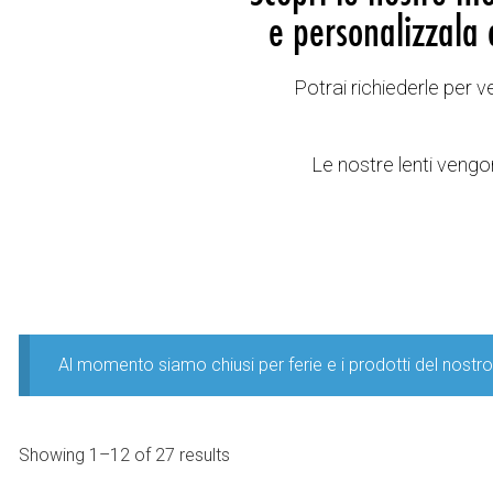
e personalizzala 
Potrai richiederle per 
Le nostre lenti vengon
Al momento siamo chiusi per ferie e i prodotti del nost
Showing 1–12 of 27 results