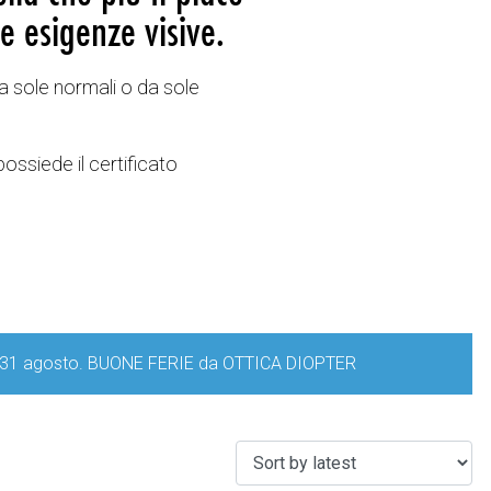
e esigenze visive.
a sole normali o da sole
possiede il certificato
iorno 31 agosto. BUONE FERIE da OTTICA DIOPTER