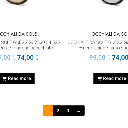
CCHIALI DA SOLE
OCCHIALI DA SO
 SOLE GUESS GU7530 54 52G
OCCHIALE DA SOLE GUESS G
cura / marrone specchiato
– nero lucido / fumo sp
9,00
€
74,00
€
99,00
€
74,0
Read more
Read more
1
2
3
→