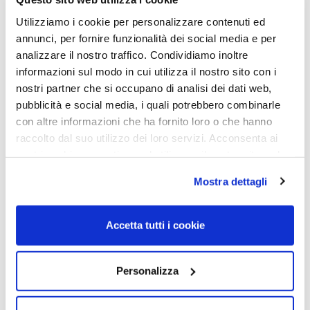
OCCHIALI DA SOLE
OCCHIALI DA SOLE
Utilizziamo i cookie per personalizzare contenuti ed
OCCHIALE DA SOLE TOM
OCCHIALE DA SOLE TOM
annunci, per fornire funzionalità dei social media e per
FORD FT0237 52 – 05B –
FORD FT0337 HUGH Colore:
analizzare il nostro traffico. Condividiamo inoltre
nero/altro / fumo grad
01N – nero lucido
informazioni sul modo in cui utilizza il nostro sito con i
Calibro 52
280,00
€
210,00
€
nostri partner che si occupano di analisi dei dati web,
260,00
€
190,00
€
pubblicità e social media, i quali potrebbero combinarle
con altre informazioni che ha fornito loro o che hanno
Read more
raccolto dal suo utilizzo dei loro servizi. Acconsenta ai
Read more
nostri cookie se continua ad utilizzare il nostro sito web.
Mostra dettagli
Sold out
Accetta tutti i cookie
Personalizza