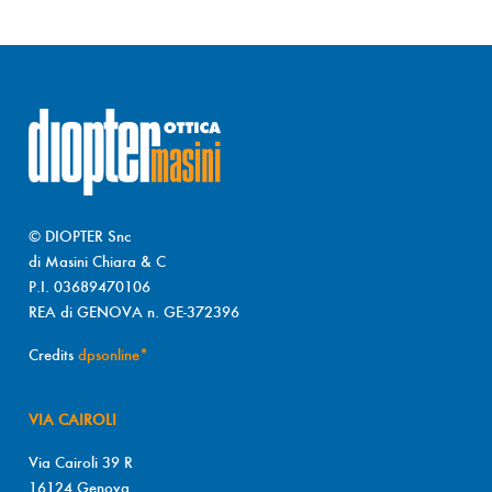
© DIOPTER Snc
di Masini Chiara & C
P.I. 03689470106
REA di GENOVA n. GE-372396
Credits
dpsonline*
VIA CAIROLI
Via Cairoli 39 R
16124 Genova