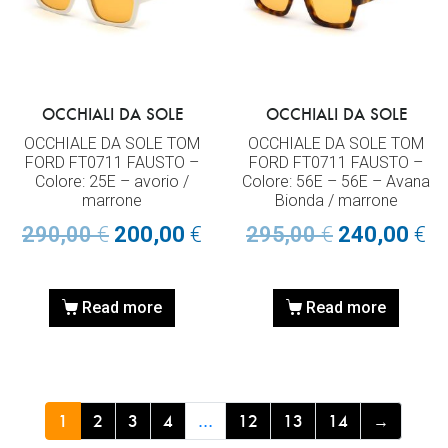
OCCHIALI DA SOLE
OCCHIALI DA SOLE
OCCHIALE DA SOLE TOM
OCCHIALE DA SOLE TOM
FORD FT0711 FAUSTO –
FORD FT0711 FAUSTO –
Colore: 25E – avorio /
Colore: 56E – 56E – Avana
marrone
Bionda / marrone
290,00
€
200,00
€
295,00
€
240,00
€
Read more
Read more
1
2
3
4
…
12
13
14
→