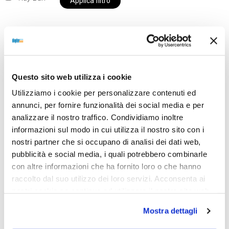
Applica filtro
Al momento siamo chiusi per ferie e i prodotti del
nostro negozio non saranno disponibili per la
Questo sito web utilizza i cookie
spedizione fino al giorno 31 agosto. BUONE FERIE
Utilizziamo i cookie per personalizzare contenuti ed
da OTTICA DIOPTER
annunci, per fornire funzionalità dei social media e per
analizzare il nostro traffico. Condividiamo inoltre
informazioni sul modo in cui utilizza il nostro sito con i
Showing the single result
nostri partner che si occupano di analisi dei dati web,
pubblicità e social media, i quali potrebbero combinarle
con altre informazioni che ha fornito loro o che hanno
raccolto dal suo utilizzo dei loro servizi. Acconsenta ai
nostri cookie se continua ad utilizzare il nostro sito web.
Mostra dettagli