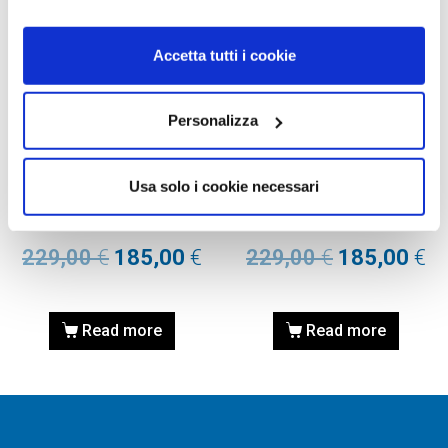
Accetta tutti i cookie
Personalizza
CASCHI DA BICI
CASCHI DA BICI
CASCO DA BICI – BIKE
CASCO DA BICI – BIKE
HELMET RACEMASTER
HELMET RACEMASTER
Usa solo i cookie necessari
YELLOW FLUO – MATTE L –
YELLOW FLUO – MATTE S/M
HL580022
– HL580021
229,00
€
185,00
€
229,00
€
185,00
€
Read more
Read more