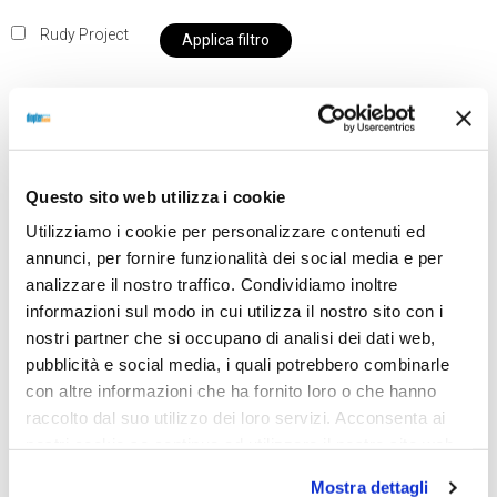
Rudy Project
Applica filtro
Al momento siamo chiusi per ferie e i prodotti del
Questo sito web utilizza i cookie
nostro negozio non saranno disponibili per la
spedizione fino al giorno 31 agosto. BUONE FERIE
Utilizziamo i cookie per personalizzare contenuti ed
da OTTICA DIOPTER
annunci, per fornire funzionalità dei social media e per
analizzare il nostro traffico. Condividiamo inoltre
informazioni sul modo in cui utilizza il nostro sito con i
nostri partner che si occupano di analisi dei dati web,
Showing all 2 results
pubblicità e social media, i quali potrebbero combinarle
con altre informazioni che ha fornito loro o che hanno
raccolto dal suo utilizzo dei loro servizi. Acconsenta ai
Sold out
Sold out
nostri cookie se continua ad utilizzare il nostro sito web.
Mostra dettagli