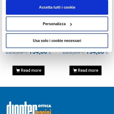
Accetta tutti i cookie
Personalizza
OCCHIALI DA VISTA
OCCHIALI DA VISTA
OCCHIALE DA VISTA
OCCHIALE DA VISTA
VALENTINO VA3048 – 5001
VALENTINO VA3048 – 5002
Usa solo i cookie necessari
BLACK Calibro 53
HAVANA Calibro 53
220,00
€
154,00
€
220,00
€
154,00
€
Read more
Read more