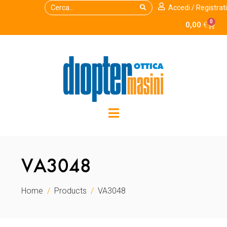
Accedi / Registrati
0
0,00
€
VA3048
Home
Products
VA3048