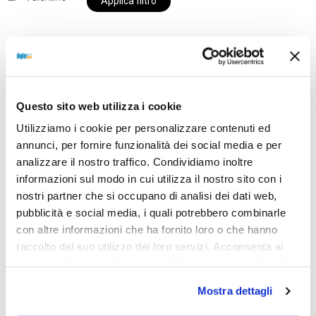
Applica filtro
Al momento siamo chiusi per ferie e i prodotti del
nostro negozio non saranno disponibili per la
Questo sito web utilizza i cookie
spedizione fino al giorno 31 agosto. BUONE FERIE
Utilizziamo i cookie per personalizzare contenuti ed
da OTTICA DIOPTER
annunci, per fornire funzionalità dei social media e per
analizzare il nostro traffico. Condividiamo inoltre
informazioni sul modo in cui utilizza il nostro sito con i
Showing all 2 results
nostri partner che si occupano di analisi dei dati web,
pubblicità e social media, i quali potrebbero combinarle
con altre informazioni che ha fornito loro o che hanno
raccolto dal suo utilizzo dei loro servizi. Acconsenta ai
Sold out
Sold out
nostri cookie se continua ad utilizzare il nostro sito web.
Mostra dettagli