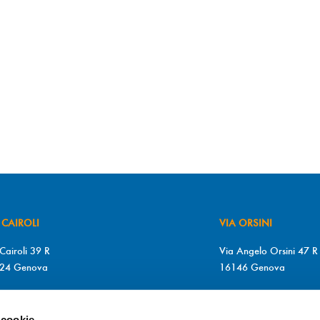
 CAIROLI
VIA ORSINI
Cairoli 39 R
Via Angelo Orsini 47 R
24 Genova
16146 Genova
+39 010 2510571
T. +39 010 315613
+39 010 2510571
F. +39 010 317009
 cookie