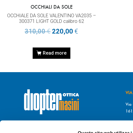
OCCHIALI DA SOLE
OCCHIALE DA SOLE VALENTINO VA2035 –
300371 LIGHT GOLD calibro 62
310,00
€
220,00
€
Read more
VIA
Via 
161
T. 
© DIOPTER Snc
F. 
di Masini Chiara & C
Questo sito web utilizza i