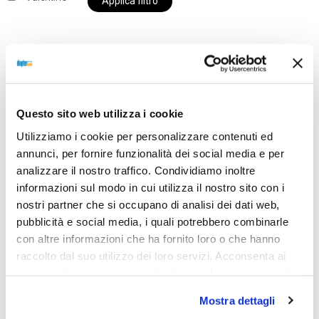
Applica filtro
Al momento siamo chiusi per ferie e i prodotti del
nostro negozio non saranno disponibili per la
Questo sito web utilizza i cookie
spedizione fino al giorno 31 agosto. BUONE FERIE
Utilizziamo i cookie per personalizzare contenuti ed
da OTTICA DIOPTER
annunci, per fornire funzionalità dei social media e per
analizzare il nostro traffico. Condividiamo inoltre
informazioni sul modo in cui utilizza il nostro sito con i
Showing the single result
nostri partner che si occupano di analisi dei dati web,
pubblicità e social media, i quali potrebbero combinarle
con altre informazioni che ha fornito loro o che hanno
Sold out
raccolto dal suo utilizzo dei loro servizi. Acconsenta ai
nostri cookie se continua ad utilizzare il nostro sito web.
Mostra dettagli