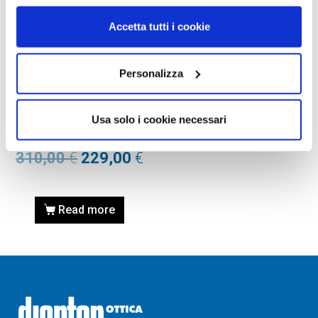
Accetta tutti i cookie
OCCHIALI DA SOLE
Personalizza
OCCHIALE DA SOLE
VALENTINO VA2033 –
Usa solo i cookie necessari
300387 LIGHT GOLD calibro
62
310,00
€
229,00
€
Read more