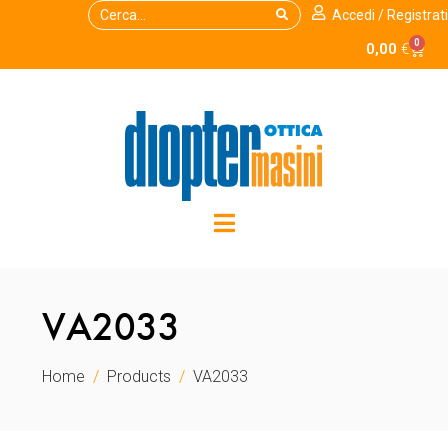
Accedi / Registrati
0
0,00
€
VA2033
Home
Products
VA2033