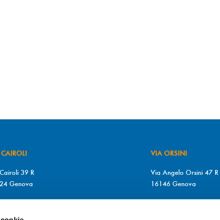
 CAIROLI
VIA ORSINI
Cairoli 39 R
Via Angelo Orsini 47 R
24 Genova
16146 Genova
+39 010 2510571
T. +39 010 315613
+39 010 2510571
F. +39 010 317009
 cookie