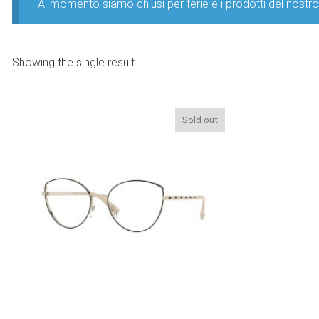
Al momento siamo chiusi per ferie e i prodotti del nost
Showing the single result
Sold out