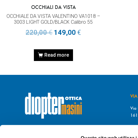
OCCHIALI DA VISTA
OCCHIALE DA VISTA VALENTINO VA1018 –
3003 LIGHT GOLD/BLACK Calibro 55
220,00
€
149,00
€
Read more
VIA
Via 
161
T. 
© DIOPTER Snc
F. 
di Masini Chiara & C
Questo sito web utilizza i