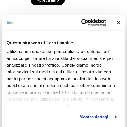
Applica filtro
Al momento siamo chiusi per ferie e i prodotti del
nostro negozio non saranno disponibili per la
Questo sito web utilizza i cookie
spedizione fino al giorno 31 agosto. BUONE FERIE
Utilizziamo i cookie per personalizzare contenuti ed
da OTTICA DIOPTER
annunci, per fornire funzionalità dei social media e per
analizzare il nostro traffico. Condividiamo inoltre
informazioni sul modo in cui utilizza il nostro sito con i
Showing all 2 results
nostri partner che si occupano di analisi dei dati web,
pubblicità e social media, i quali potrebbero combinarle
con altre informazioni che ha fornito loro o che hanno
raccolto dal suo utilizzo dei loro servizi. Acconsenta ai
Sold out
Sold out
nostri cookie se continua ad utilizzare il nostro sito web.
Mostra dettagli