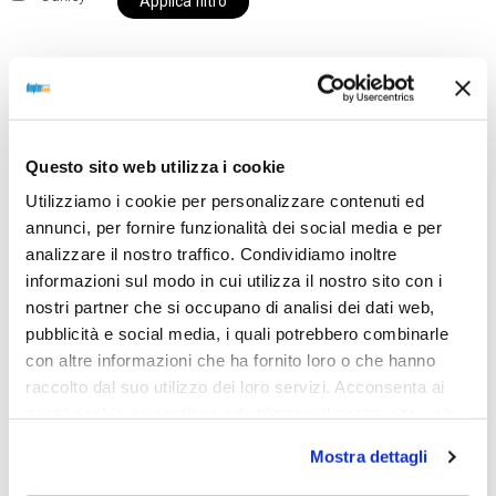
Applica filtro
Al momento siamo chiusi per ferie e i prodotti del
nostro negozio non saranno disponibili per la
Questo sito web utilizza i cookie
spedizione fino al giorno 31 agosto. BUONE FERIE
Utilizziamo i cookie per personalizzare contenuti ed
da OTTICA DIOPTER
annunci, per fornire funzionalità dei social media e per
analizzare il nostro traffico. Condividiamo inoltre
informazioni sul modo in cui utilizza il nostro sito con i
Showing the single result
nostri partner che si occupano di analisi dei dati web,
pubblicità e social media, i quali potrebbero combinarle
con altre informazioni che ha fornito loro o che hanno
raccolto dal suo utilizzo dei loro servizi. Acconsenta ai
Sold out
nostri cookie se continua ad utilizzare il nostro sito web.
Mostra dettagli