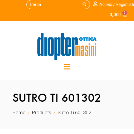
Accedi / Registrati
0
0,00
€
SUTRO TI 601302
Home
Products
Sutro Ti 601302