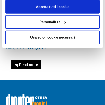
Accetta tutti i cookie
Personalizza
OCCHIALI DA SOLE
OCCHIALE DA SOLE OAKLEY
Sutro ti 601302 – Satin
Usa solo i cookie necessari
carbon Calibro 36 (M)
245,00
€
169,00
€
Read more