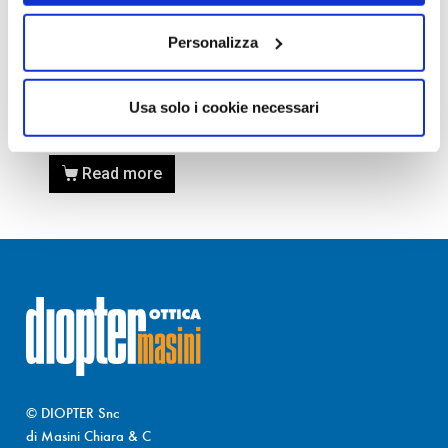
LENTI DI RICAMBIO RAY-
BAN RB3025 aviator
Personalizza
marrone sfumato –
CALIBRO 58
56,00
€
28,00
€
Usa solo i cookie necessari
Read more
© DIOPTER Snc
di Masini Chiara & C