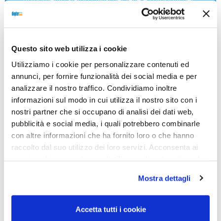
nostro negozio non saranno disponibili per la
spedizione fino al giorno 31 agosto. BUONE FERIE
da OTTICA DIOPTER
Questo sito web utilizza i cookie
Utilizziamo i cookie per personalizzare contenuti ed
Showing the single result
annunci, per fornire funzionalità dei social media e per
analizzare il nostro traffico. Condividiamo inoltre
informazioni sul modo in cui utilizza il nostro sito con i
nostri partner che si occupano di analisi dei dati web,
pubblicità e social media, i quali potrebbero combinarle
con altre informazioni che ha fornito loro o che hanno
raccolto dal suo utilizzo dei loro servizi. Acconsenta ai
nostri cookie se continua ad utilizzare il nostro sito web.
Mostra dettagli
Accetta tutti i cookie
RICAMBI