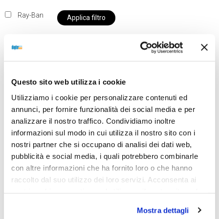
Ray-Ban
Applica filtro
Al momento siamo chiusi per ferie e i prodotti del
Questo sito web utilizza i cookie
nostro negozio non saranno disponibili per la
Utilizziamo i cookie per personalizzare contenuti ed
spedizione fino al giorno 31 agosto. BUONE FERIE
annunci, per fornire funzionalità dei social media e per
da OTTICA DIOPTER
analizzare il nostro traffico. Condividiamo inoltre
informazioni sul modo in cui utilizza il nostro sito con i
nostri partner che si occupano di analisi dei dati web,
Showing all 2 results
pubblicità e social media, i quali potrebbero combinarle
con altre informazioni che ha fornito loro o che hanno
raccolto dal suo utilizzo dei loro servizi. Acconsenta ai
nostri cookie se continua ad utilizzare il nostro sito web.
Mostra dettagli