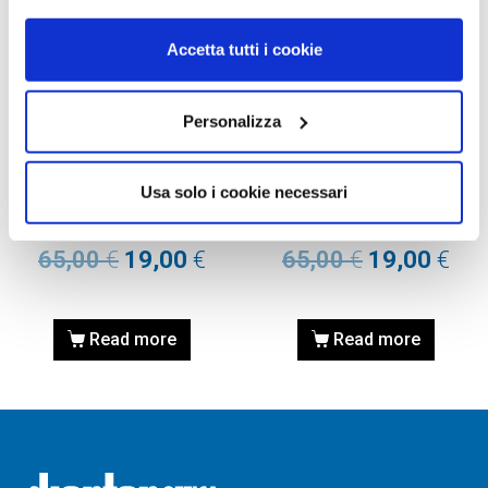
Accetta tutti i cookie
Personalizza
RICAMBI
RICAMBI
ASTE DI RICAMBIO RAY-BAN
ASTE DI RICAMBIO RAY-BAN
Usa solo i cookie necessari
RB4105 Wayfarer folding –
RB4105 Wayfarer folding –
601 nero lucido – 140 mm
601S nero opaco – 140 mm
65,00
€
19,00
€
65,00
€
19,00
€
Read more
Read more