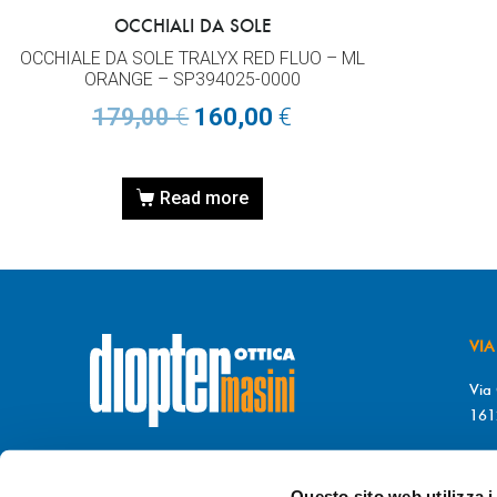
OCCHIALI DA SOLE
OCCHIALE DA SOLE TRALYX RED FLUO – ML
ORANGE – SP394025-0000
179,00
€
160,00
€
Read more
VIA
Via 
161
T. 
© DIOPTER Snc
F. 
di Masini Chiara & C
Questo sito web utilizza i