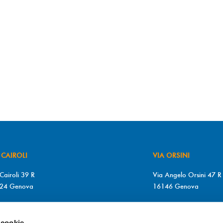
 CAIROLI
VIA ORSINI
Cairoli 39 R
Via Angelo Orsini 47 R
24 Genova
16146 Genova
+39 010 2510571
T. +39 010 315613
+39 010 2510571
F. +39 010 317009
 cookie