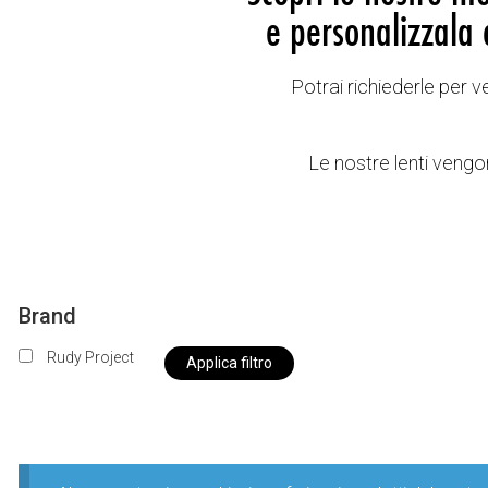
e personalizzala 
Potrai richiederle per 
Le nostre lenti vengon
Brand
Rudy Project
Applica filtro