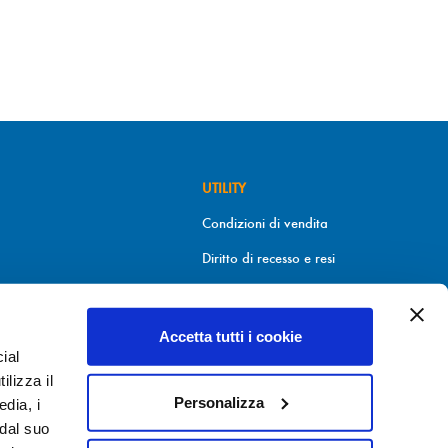
UTILITY
Condizioni di vendita
Diritto di recesso e resi
Metodi di pagamento
Informativa sui cookies
Accetta tutti i cookie
ial
Informativa sulla Privacy
9.30
ilizza il
Personalizza
edia, i
 dal suo