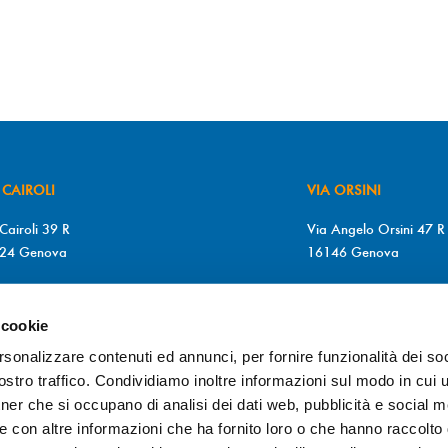
 CAIROLI
VIA ORSINI
Cairoli 39 R
Via Angelo Orsini 47 R
24 Genova
16146 Genova
+39 010 2510571
T. +39 010 315613
+39 010 2510571
F. +39 010 317009
 cookie
MARTEDÌ a SABATO
Da LUNEDÌ a GIOVEDÌ
rsonalizzare contenuti ed annunci, per fornire funzionalità dei soc
0/12.30 – 15.30/19.30
9.00/12.30 – 15.30/1
stro traffico. Condividiamo inoltre informazioni sul modo in cui ut
VEDÌ
VENERDÌ
tner che si occupano di analisi dei dati web, pubblicità e social m
0/19.30
9.00/19.30
e con altre informazioni che ha fornito loro o che hanno raccolto