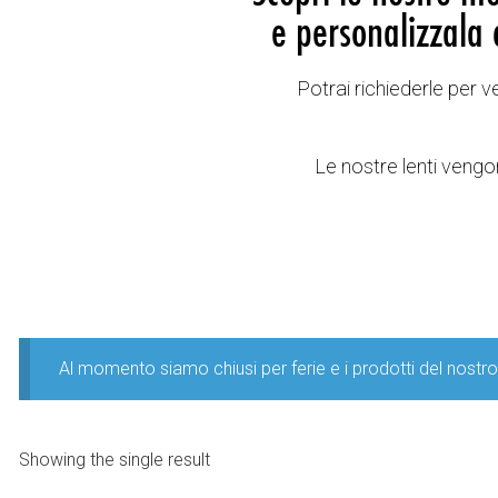
e personalizzala 
Potrai richiederle per 
Le nostre lenti vengon
Al momento siamo chiusi per ferie e i prodotti del nost
Showing the single result