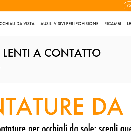
CCHIALI DA VISTA
AUSILI VISIVI PER IPOVISIONE
RICAMBI
L
 LENTI A CONTATTO
o
TATURE DA 
ntature per occhiali da sole: scegli que