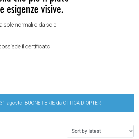
e esigenze visive.
a sole normali o da sole
possiede il certificato
iorno 31 agosto. BUONE FERIE da OTTICA DIOPTER