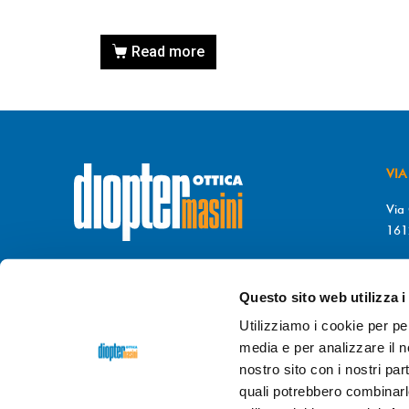
Read more
VIA
Via 
161
T. 
© DIOPTER Snc
F. 
di Masini Chiara & C
Questo sito web utilizza i
P.I. 03689470106
da 
Utilizziamo i cookie per pe
REA di GENOVA n. GE-372396
9.0
media e per analizzare il no
GIO
nostro sito con i nostri par
Credits
dpsonline*
9.0
quali potrebbero combinarl