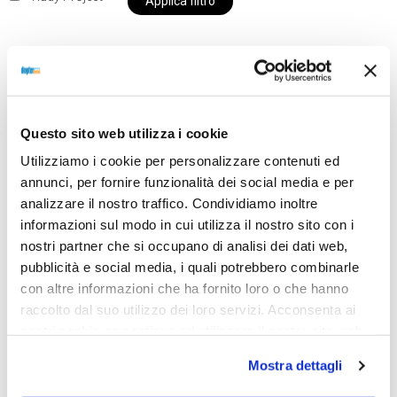
Applica filtro
Al momento siamo chiusi per ferie e i prodotti del
nostro negozio non saranno disponibili per la
Questo sito web utilizza i cookie
spedizione fino al giorno 31 agosto. BUONE FERIE
Utilizziamo i cookie per personalizzare contenuti ed
da OTTICA DIOPTER
annunci, per fornire funzionalità dei social media e per
analizzare il nostro traffico. Condividiamo inoltre
informazioni sul modo in cui utilizza il nostro sito con i
Showing the single result
nostri partner che si occupano di analisi dei dati web,
pubblicità e social media, i quali potrebbero combinarle
con altre informazioni che ha fornito loro o che hanno
raccolto dal suo utilizzo dei loro servizi. Acconsenta ai
nostri cookie se continua ad utilizzare il nostro sito web.
Mostra dettagli