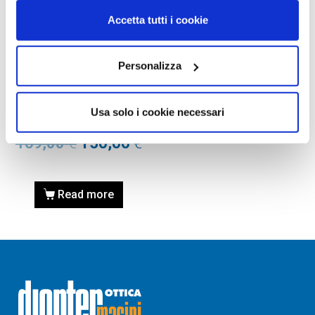
Accetta tutti i cookie
Personalizza
OCCHIALI DA SOLE
OCCHIALE DA SOLE RYDON
MATTE BLACK – Im.X 2
Usa solo i cookie necessari
BLACK – SN797306
169,00
€
150,00
€
Read more