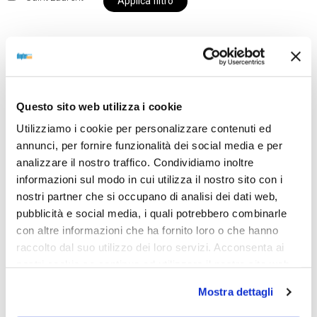
Applica filtro
Al momento siamo chiusi per ferie e i prodotti del
nostro negozio non saranno disponibili per la
Questo sito web utilizza i cookie
spedizione fino al giorno 31 agosto. BUONE FERIE
Utilizziamo i cookie per personalizzare contenuti ed
da OTTICA DIOPTER
annunci, per fornire funzionalità dei social media e per
analizzare il nostro traffico. Condividiamo inoltre
informazioni sul modo in cui utilizza il nostro sito con i
Showing the single result
nostri partner che si occupano di analisi dei dati web,
pubblicità e social media, i quali potrebbero combinarle
con altre informazioni che ha fornito loro o che hanno
raccolto dal suo utilizzo dei loro servizi. Acconsenta ai
nostri cookie se continua ad utilizzare il nostro sito web.
Mostra dettagli