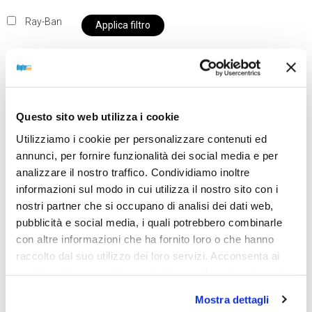
Ray-Ban
Applica filtro
Al momento siamo chiusi per ferie e i prodotti del
Questo sito web utilizza i cookie
nostro negozio non saranno disponibili per la
Utilizziamo i cookie per personalizzare contenuti ed
spedizione fino al giorno 31 agosto. BUONE FERIE
annunci, per fornire funzionalità dei social media e per
da OTTICA DIOPTER
analizzare il nostro traffico. Condividiamo inoltre
informazioni sul modo in cui utilizza il nostro sito con i
nostri partner che si occupano di analisi dei dati web,
Showing the single result
pubblicità e social media, i quali potrebbero combinarle
con altre informazioni che ha fornito loro o che hanno
raccolto dal suo utilizzo dei loro servizi. Acconsenta ai
nostri cookie se continua ad utilizzare il nostro sito web.
Mostra dettagli