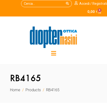
Accedi / Registrati
0
0,00
€
RB4165
Home
Products
RB4165