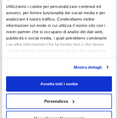
Utilizziamo i cookie per personalizzare contenuti ed
annunci, per fornire funzionalità dei social media e per
analizzare il nostro traffico. Condividiamo inoltre
informazioni sul modo in cui utilizza il nostro sito con i
nostri partner che si occupano di analisi dei dati web,
RICAMBI
RICAMBI
pubblicità e social media, i quali potrebbero combinarle
con altre informazioni che ha fornito loro o che hanno
LENTI DI RICAMBIO RAY-
LENTI DI RICAMBIO RAY-
BAN RB4165 – Justin T3
BAN RB4165 – Justin 2V Blu
raccolto dal suo utilizzo dei loro servizi. Acconsenta ai
grigio sfumato POLAR
scuro POLAR Calibro 54
nostri cookie se continua ad utilizzare il nostro sito web.
Calibro 54
69,00
€
35,00
€
Mostra dettagli
69,00
€
35,00
€
Read more
Accetta tutti i cookie
Read more
Personalizza