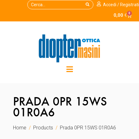
Accedi / Registrati
0
0,00
€
PRADA 0PR 15WS
01R0A6
Home
Products
Prada 0PR 15WS 01R0A6