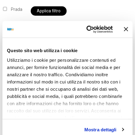
Prada
Applica filtro
Al momento siamo chiusi per ferie e i prodotti del
Questo sito web utilizza i cookie
nostro negozio non saranno disponibili per la
Utilizziamo i cookie per personalizzare contenuti ed
spedizione fino al giorno 31 agosto. BUONE FERIE
annunci, per fornire funzionalità dei social media e per
da OTTICA DIOPTER
analizzare il nostro traffico. Condividiamo inoltre
informazioni sul modo in cui utilizza il nostro sito con i
nostri partner che si occupano di analisi dei dati web,
Showing the single result
pubblicità e social media, i quali potrebbero combinarle
con altre informazioni che ha fornito loro o che hanno
raccolto dal suo utilizzo dei loro servizi. Acconsenta ai
nostri cookie se continua ad utilizzare il nostro sito web.
Mostra dettagli