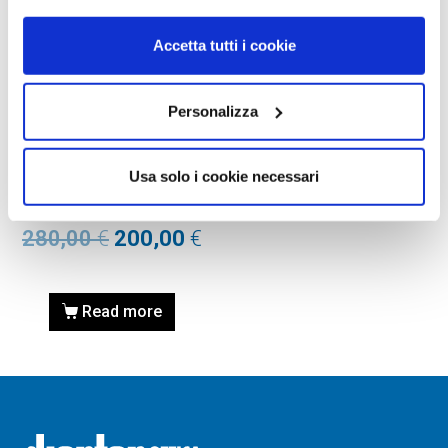
Accetta tutti i cookie
Personalizza
OCCHIALI DA SOLE
Occhiale da sole Prada 0PR
Usa solo i cookie necessari
15WS 01R0A6 – Caramello
tartarugato/rosa pastello
280,00
€
200,00
€
Read more