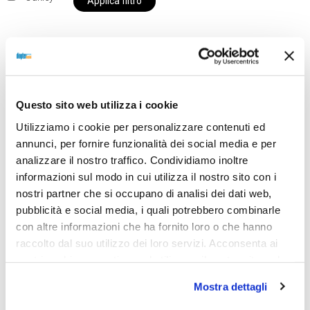
Applica filtro
Al momento siamo chiusi per ferie e i prodotti del
nostro negozio non saranno disponibili per la
Questo sito web utilizza i cookie
spedizione fino al giorno 31 agosto. BUONE FERIE
Utilizziamo i cookie per personalizzare contenuti ed
da OTTICA DIOPTER
annunci, per fornire funzionalità dei social media e per
analizzare il nostro traffico. Condividiamo inoltre
informazioni sul modo in cui utilizza il nostro sito con i
Showing the single result
nostri partner che si occupano di analisi dei dati web,
pubblicità e social media, i quali potrebbero combinarle
con altre informazioni che ha fornito loro o che hanno
raccolto dal suo utilizzo dei loro servizi. Acconsenta ai
nostri cookie se continua ad utilizzare il nostro sito web.
Mostra dettagli