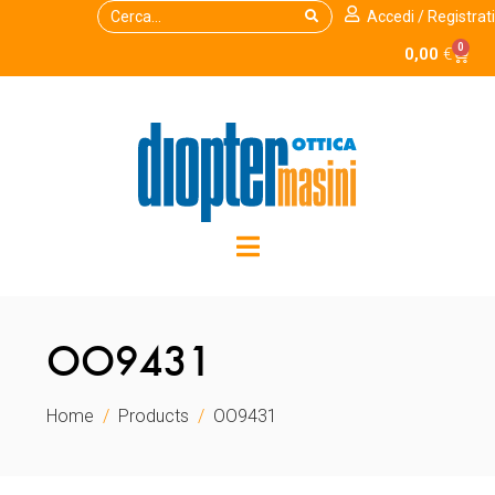
Accedi / Registrati
0
0,00
€
OO9431
Home
Products
OO9431