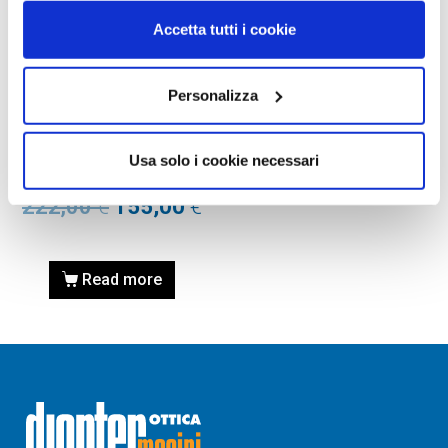
Accetta tutti i cookie
Personalizza
OAKLEY, OCCHIALE DA
SOLE
Occhiale OAKLEY 0OO9431
Usa solo i cookie necessari
943110 60
222,00
€
155,00
€
Read more