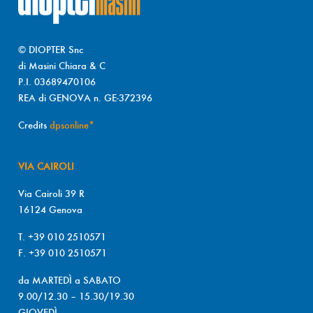
© DIOPTER Snc
di Masini Chiara & C
P.I. 03689470106
REA di GENOVA n. GE-372396
Credits
dpsonline*
VIA CAIROLI
Via Cairoli 39 R
16124 Genova
T. +39 010 2510571
F. +39 010 2510571
da MARTEDÌ a SABATO
9.00/12.30 – 15.30/19.30
GIOVEDÌ