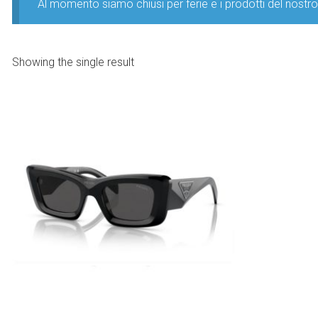
Al momento siamo chiusi per ferie e i prodotti del nost
Showing the single result