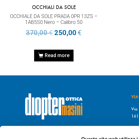
OCCHIALI DA SOLE
OCCHIALE DA SOLE PRADA 0PR 13ZS –
1AB5S0 Nero – Calibro 50
370,00
€
250,00
€
Read more
VIA
Via 
161
T. 
© DIOPTER Snc
F. 
di Masini Chiara & C
Questo sito web utilizza i