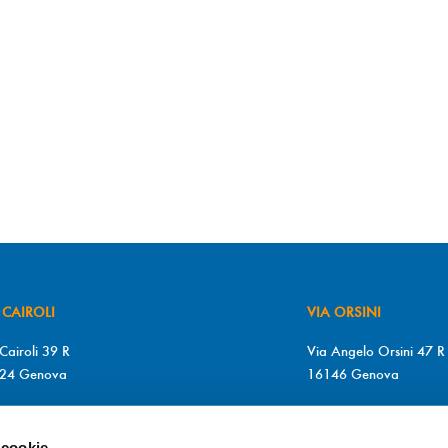
 CAIROLI
VIA ORSINI
Cairoli 39 R
Via Angelo Orsini 47 R
24 Genova
16146 Genova
+39 010 2510571
T. +39 010 315613
+39 010 2510571
F. +39 010 317009
 cookie