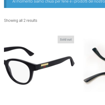
Al momento siamo chiusi per ferie e i prodotti del nost
Showing all 2 results
Sold out