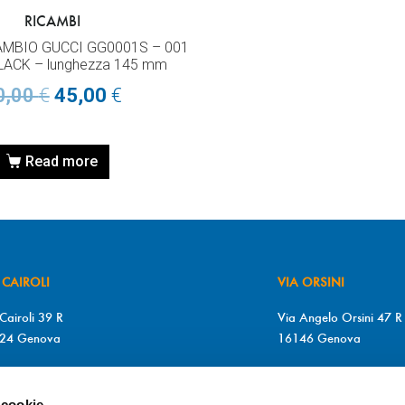
RICAMBI
AMBIO GUCCI GG0001S – 001
LACK – lunghezza 145 mm
0,00
€
45,00
€
Read more
 CAIROLI
VIA ORSINI
Cairoli 39 R
Via Angelo Orsini 47 R
24 Genova
16146 Genova
+39 010 2510571
T. +39 010 315613
+39 010 2510571
F. +39 010 317009
 cookie