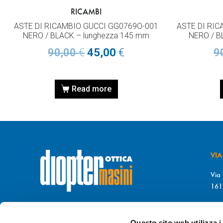
RICAMBI
ASTE DI RICAMBIO GUCCI GG0769O-001
ASTE DI RIC
NERO / BLACK – lunghezza 145 mm
NERO / B
90,00
€
45,00
€
9
Read more
VIA
Via 
161
T. 
© DIOPTER Snc
F. 
di Masini Chiara & C
Questo sito web utilizza i