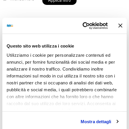
Applica filtro
Al momento siamo chiusi per ferie e i prodotti del
nostro negozio non saranno disponibili per la
Questo sito web utilizza i cookie
spedizione fino al giorno 31 agosto. BUONE FERIE
Utilizziamo i cookie per personalizzare contenuti ed
da OTTICA DIOPTER
annunci, per fornire funzionalità dei social media e per
analizzare il nostro traffico. Condividiamo inoltre
informazioni sul modo in cui utilizza il nostro sito con i
Showing all 2 results
nostri partner che si occupano di analisi dei dati web,
pubblicità e social media, i quali potrebbero combinarle
con altre informazioni che ha fornito loro o che hanno
raccolto dal suo utilizzo dei loro servizi. Acconsenta ai
nostri cookie se continua ad utilizzare il nostro sito web.
Mostra dettagli