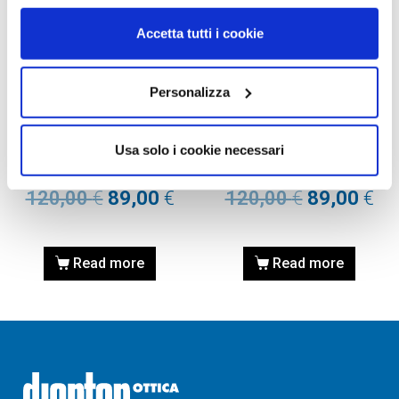
Accetta tutti i cookie
OCCHIALI DA SOLE
OCCHIALI DA SOLE
Personalizza
OCCHIALE DA VISTA
OCCHIALE DA VISTA
MICHAEL KORS MK2024
MICHAEL KORS MK2024
Usa solo i cookie necessari
ADRIANNA II – 316213 PINK
ADRIANNA II – 316011
TORTOISE Calibro 57
BLACK Calibro 57
120,00
€
89,00
€
120,00
€
89,00
€
Read more
Read more