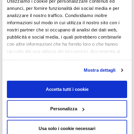
Utilizziamo i cookie per personalizzare contenuti ed
annunci, per fornire funzionalità dei social media e per
analizzare il nostro traffico. Condividiamo inoltre
informazioni sul modo in cui utilizza il nostro sito con i
nostri partner che si occupano di analisi dei dati web,
pubblicità e social media, i quali potrebbero combinarle
RICAMBI
RICAMBI
con altre informazioni che ha fornito loro o che hanno
LENTI DI RICAMBIO RAY-
LENTI DI RICAMBIO RAY-
raccolto dal suo utilizzo dei loro servizi. Acconsenta ai
BAN RB4165 – Justin
BAN RB4165 – Justin BLU
nostri cookie se continua ad utilizzare il nostro sito web.
SPECCHIATA ROSSA 6Q –
SPECCHIATO Calibro 54
Calibro 54
Mostra dettagli
65,00
€
30,00
€
65,00
€
30,00
€
Accetta tutti i cookie
Read more
Read more
Personalizza
Usa solo i cookie necessari