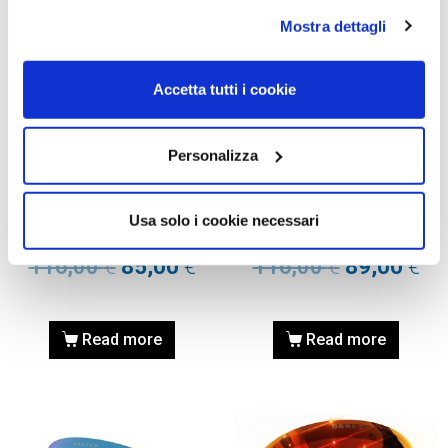
Mostra dettagli
Accetta tutti i cookie
MASCHERE DA SCI,
MASCHERE DA SCI,
Personalizza
RICAMBI
RICAMBI
LENTE DI RICAMBIO OAKLEY
LENTE DI RICAMBIO OAKLEY
7064 FLIGHT DECK M Prizm
7050 FLIGHT DECK L Prizm
Usa solo i cookie necessari
snow black iridium
snow black iridium
116,00
€
85,00
€
116,00
€
89,00
€
Read more
Read more