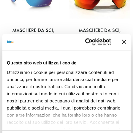
MASCHERE DA SCI,
MASCHERE DA SCI,
RICAMBI
RICAMBI
LENTE DI RICAMBIO OAKLEY
LENTE DI RICAMBIO OAKLEY
7064 FLIGHT DECK M Prizm
7064 FLIGHT DECK M Prizm
snow sapphire iridium
snow torch iridium
Questo sito web utilizza i cookie
116,00
€
85,00
€
116,00
€
85,00
€
Utilizziamo i cookie per personalizzare contenuti ed
annunci, per fornire funzionalità dei social media e per
analizzare il nostro traffico. Condividiamo inoltre
Read more
Read more
informazioni sul modo in cui utilizza il nostro sito con i
nostri partner che si occupano di analisi dei dati web,
pubblicità e social media, i quali potrebbero combinarle
con altre informazioni che ha fornito loro o che hanno
raccolto dal suo utilizzo dei loro servizi. Acconsenta ai
nostri cookie se continua ad utilizzare il nostro sito web.