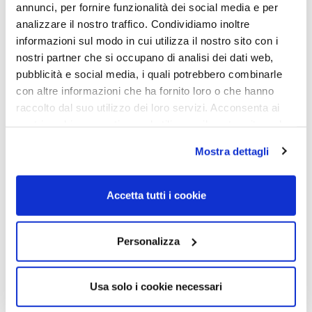
annunci, per fornire funzionalità dei social media e per
analizzare il nostro traffico. Condividiamo inoltre
informazioni sul modo in cui utilizza il nostro sito con i
nostri partner che si occupano di analisi dei dati web,
OCCHIALI DA SOLE
OCCHIALI DA SOLE
pubblicità e social media, i quali potrebbero combinarle
con altre informazioni che ha fornito loro o che hanno
OCCHIALE DA SOLE TOM
OCCHIALE DA SOLE TOM
FORD FT0582 50 52J –
FORD FT0582 50 45P –
raccolto dal suo utilizzo dei loro servizi. Acconsenta ai
avana scura / roviex
marrone chiaro luc / verde
nostri cookie se continua ad utilizzare il nostro sito web.
grad
290,00
€
217,00
€
Mostra dettagli
290,00
€
217,00
€
Read more
Accetta tutti i cookie
Read more
Personalizza
Sold out
Usa solo i cookie necessari