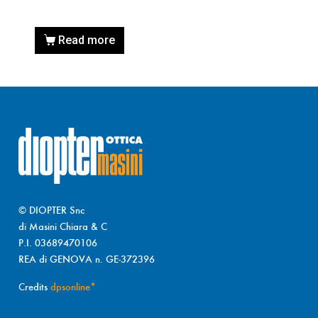
Read more
© DIOPTER Snc
di Masini Chiara & C
P.I. 03689470106
REA di GENOVA n. GE-372396
Credits
dpsonline*