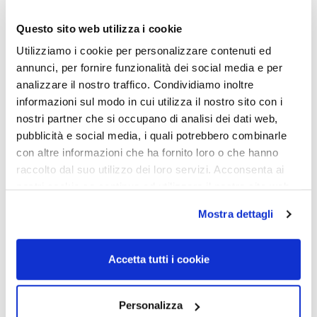
Questo sito web utilizza i cookie
Utilizziamo i cookie per personalizzare contenuti ed
annunci, per fornire funzionalità dei social media e per
analizzare il nostro traffico. Condividiamo inoltre
MASCHERE DA SCI
MASCHERE DA SCI
informazioni sul modo in cui utilizza il nostro sito con i
nostri partner che si occupano di analisi dei dati web,
MASCHERA DA
MASCHERA DA
SCI/SNOWBOARD ZEISS
SCI/SNOWBOARD ZEISS
pubblicità e social media, i quali potrebbero combinarle
GGG01IN
GGG05IN
con altre informazioni che ha fornito loro o che hanno
INTERCHANGEABLE WHITE
INTERCHANGEABLE WHITE
raccolto dal suo utilizzo dei loro servizi. Acconsenta ai
– ML GOLD / SONAR
– ML PINK / SONAR
nostri cookie se continua ad utilizzare il nostro sito web.
ORANGE
189,00
€
140,00
€
189,00
€
140,00
€
Mostra dettagli
Read more
Accetta tutti i cookie
Read more
Personalizza