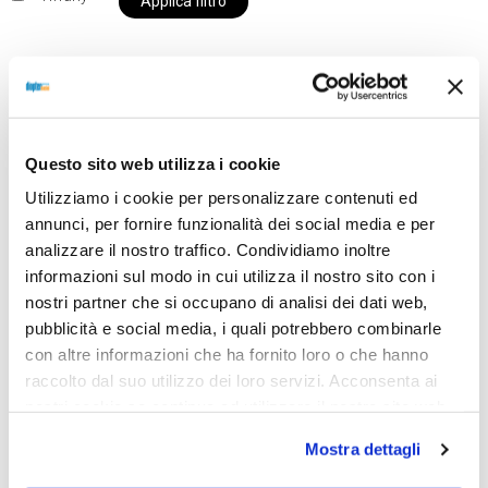
Applica filtro
Al momento siamo chiusi per ferie e i prodotti del
nostro negozio non saranno disponibili per la
Questo sito web utilizza i cookie
spedizione fino al giorno 31 agosto. BUONE FERIE
Utilizziamo i cookie per personalizzare contenuti ed
da OTTICA DIOPTER
annunci, per fornire funzionalità dei social media e per
analizzare il nostro traffico. Condividiamo inoltre
informazioni sul modo in cui utilizza il nostro sito con i
Showing all 2 results
nostri partner che si occupano di analisi dei dati web,
pubblicità e social media, i quali potrebbero combinarle
con altre informazioni che ha fornito loro o che hanno
raccolto dal suo utilizzo dei loro servizi. Acconsenta ai
Sold out
Sold out
nostri cookie se continua ad utilizzare il nostro sito web.
Mostra dettagli