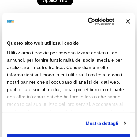
Applica filtro
Al momento siamo chiusi per ferie e i prodotti del
Questo sito web utilizza i cookie
nostro negozio non saranno disponibili per la
spedizione fino al giorno 31 agosto. BUONE FERIE
Utilizziamo i cookie per personalizzare contenuti ed
da OTTICA DIOPTER
annunci, per fornire funzionalità dei social media e per
analizzare il nostro traffico. Condividiamo inoltre
informazioni sul modo in cui utilizza il nostro sito con i
nostri partner che si occupano di analisi dei dati web,
Showing the single result
pubblicità e social media, i quali potrebbero combinarle
con altre informazioni che ha fornito loro o che hanno
raccolto dal suo utilizzo dei loro servizi. Acconsenta ai
nostri cookie se continua ad utilizzare il nostro sito web.
Mostra dettagli