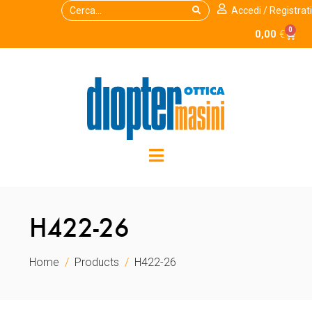
Accedi / Registrati
0
0,00
€
H422-26
Home
Products
H422-26