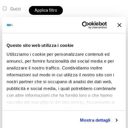
Gucci
Applica filtro
Al momento siamo chiusi per ferie e i prodotti del
Questo sito web utilizza i cookie
nostro negozio non saranno disponibili per la
Utilizziamo i cookie per personalizzare contenuti ed
spedizione fino al giorno 31 agosto. BUONE FERIE
annunci, per fornire funzionalità dei social media e per
da OTTICA DIOPTER
analizzare il nostro traffico. Condividiamo inoltre
informazioni sul modo in cui utilizza il nostro sito con i
nostri partner che si occupano di analisi dei dati web,
Showing the single result
pubblicità e social media, i quali potrebbero combinarle
con altre informazioni che ha fornito loro o che hanno
raccolto dal suo utilizzo dei loro servizi. Acconsenta ai
nostri cookie se continua ad utilizzare il nostro sito web.
Mostra dettagli