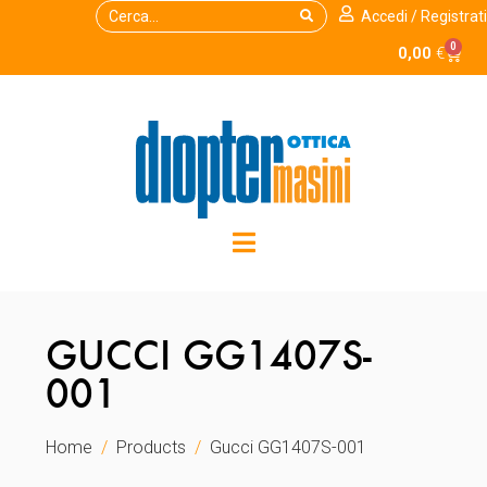
Accedi / Registrati
0
0,00
€
GUCCI GG1407S-
001
Home
Products
Gucci GG1407S-001