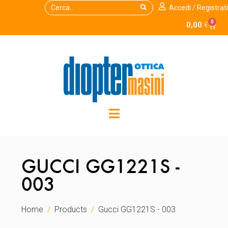
Accedi / Registrati
0
0,00
€
GUCCI GG1221S -
003
Home
Products
Gucci GG1221S - 003