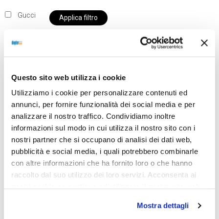
Gucci
Applica filtro
Al momento siamo chiusi per ferie e i prodotti del
Questo sito web utilizza i cookie
nostro negozio non saranno disponibili per la
Utilizziamo i cookie per personalizzare contenuti ed
spedizione fino al giorno 31 agosto. BUONE FERIE
annunci, per fornire funzionalità dei social media e per
da OTTICA DIOPTER
analizzare il nostro traffico. Condividiamo inoltre
informazioni sul modo in cui utilizza il nostro sito con i
nostri partner che si occupano di analisi dei dati web,
Showing the single result
pubblicità e social media, i quali potrebbero combinarle
con altre informazioni che ha fornito loro o che hanno
raccolto dal suo utilizzo dei loro servizi. Acconsenta ai
nostri cookie se continua ad utilizzare il nostro sito web.
Mostra dettagli