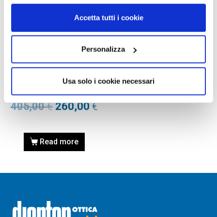
Accetta tutti i cookie
Personalizza
OCCHIALI DA SOLE
Occhiale da sole Gucci
Usa solo i cookie necessari
GG1221S – 003 Calibro 56
405,00
€
260,00
€
Read more