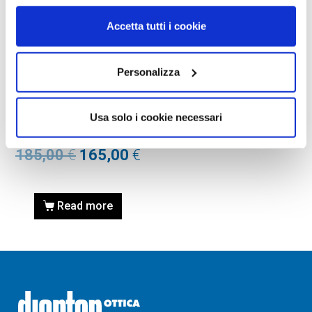
Accetta tutti i cookie
OCCHIALI DA SOLE
Personalizza
OCCHIALE DA SOLE
Guardyan Matte Black |
Usa solo i cookie necessari
ImpactX Photochromic 2
Black SN167306
185,00
€
165,00
€
Read more