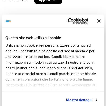
Applica filtro
Al momento siamo chiusi per ferie e i prodotti del
nostro negozio non saranno disponibili per la
Questo sito web utilizza i cookie
spedizione fino al giorno 31 agosto. BUONE FERIE
Utilizziamo i cookie per personalizzare contenuti ed
da OTTICA DIOPTER
annunci, per fornire funzionalità dei social media e per
analizzare il nostro traffico. Condividiamo inoltre
informazioni sul modo in cui utilizza il nostro sito con i
Showing the single result
nostri partner che si occupano di analisi dei dati web,
pubblicità e social media, i quali potrebbero combinarle
con altre informazioni che ha fornito loro o che hanno
Sold out
raccolto dal suo utilizzo dei loro servizi. Acconsenta ai
nostri cookie se continua ad utilizzare il nostro sito web.
Mostra dettagli