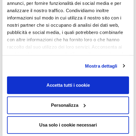
annunci, per fornire funzionalità dei social media e per
analizzare il nostro traffico. Condividiamo inoltre
informazioni sul modo in cui utilizza il nostro sito con i
nostri partner che si occupano di analisi dei dati web,
OCCHIALI DA VISTA
OCCHIALI DA VISTA
pubblicità e social media, i quali potrebbero combinarle
con altre informazioni che ha fornito loro o che hanno
OCCHIALE DA VISTA
OCCHIALE DA VISTA
GIORGIO ARMANI AR5106 –
GIORGIO ARMANI AR7176 –
raccolto dal suo utilizzo dei loro servizi. Acconsenta ai
3003 MATTE GUNMETAL
5026 DARK HAVANA Calibro
nostri cookie se continua ad utilizzare il nostro sito web.
Calibro 54
50
Mostra dettagli
201,00
€
139,00
€
201,00
€
139,00
€
Accetta tutti i cookie
Read more
Read more
Personalizza
Sold out
Usa solo i cookie necessari