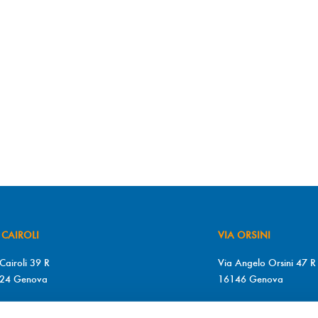
 CAIROLI
VIA ORSINI
Cairoli 39 R
Via Angelo Orsini 47 R
24 Genova
16146 Genova
+39 010 2510571
T. +39 010 315613