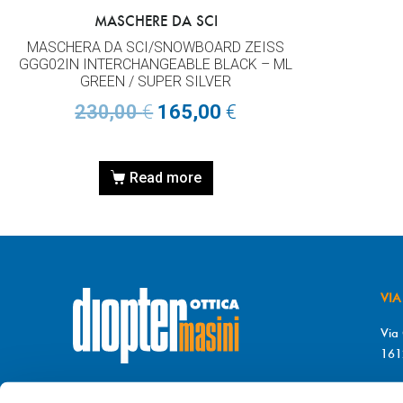
MASCHERE DA SCI
MASCHERA DA SCI/SNOWBOARD ZEISS
GGG02IN INTERCHANGEABLE BLACK – ML
GREEN / SUPER SILVER
230,00
€
165,00
€
Read more
VIA
Via 
161
T. 
© DIOPTER Snc