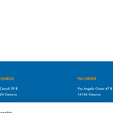
 CAIROLI
VIA ORSINI
Cairoli 39 R
Via Angelo Orsini 47 R
24 Genova
16146 Genova
+39 010 2510571
T. +39 010 315613
+39 010 2510571
F. +39 010 317009
 cookie