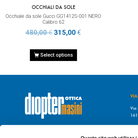
OCCHIALI DA SOLE
Occhiale da sole Gucci GG1412S-001 NERO
Calibro 62
480,00
€
315,00
€
Select options
VIA
Via 
161
T. 
© DIOPTER Snc
F. 
di Masini Chiara & C
Questo sito web utilizza i