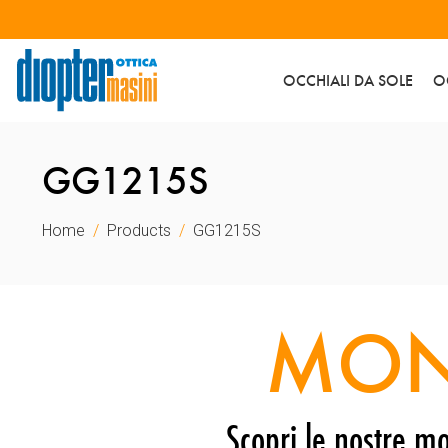
OCCHIALI DA SOLE
O
GG1215S
Home
Products
GG1215S
MON
Scopri le nostre mo