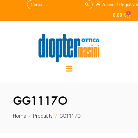
Accedi / Registrati
0
0,00
€
GG1117O
Home
Products
GG1117O