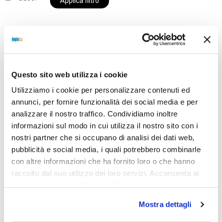
Applica filtro
Al momento siamo chiusi per ferie e i prodotti del
nostro negozio non saranno disponibili per la
Questo sito web utilizza i cookie
spedizione fino al giorno 31 agosto. BUONE FERIE
Utilizziamo i cookie per personalizzare contenuti ed
da OTTICA DIOPTER
annunci, per fornire funzionalità dei social media e per
analizzare il nostro traffico. Condividiamo inoltre
informazioni sul modo in cui utilizza il nostro sito con i
Showing the single result
nostri partner che si occupano di analisi dei dati web,
pubblicità e social media, i quali potrebbero combinarle
con altre informazioni che ha fornito loro o che hanno
raccolto dal suo utilizzo dei loro servizi. Acconsenta ai
nostri cookie se continua ad utilizzare il nostro sito web.
Mostra dettagli