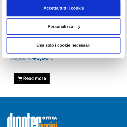
Accetta tutti i cookie
Personalizza
RICAMBI
ASTE DI RICAMBIO GUCCI
GG1117O-001 NERO /
Usa solo i cookie necessari
BLACK – lunghezza 145 mm
90,00
€
45,00
€
Read more