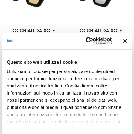
OCCHIALI DA SOLE
OCCHIALI DA SOLE
OCCHIALE DA SOLE GUCCI
OCCHIALE DA SOLE GUCCI
GG0772S – 006 BLACK /
GG0772S – 005 BLACK /
NERO – LENTI GIALLE /
NERO – LENTI SILVER
YELLOW
MIRROR / ARGENTO
SPECCHIATE
Questo sito web utilizza i cookie
270,00
€
270,00
€
Utilizziamo i cookie per personalizzare contenuti ed
annunci, per fornire funzionalità dei social media e per
analizzare il nostro traffico. Condividiamo inoltre
Read more
informazioni sul modo in cui utilizza il nostro sito con i
Read more
nostri partner che si occupano di analisi dei dati web,
pubblicità e social media, i quali potrebbero combinarle
con altre informazioni che ha fornito loro o che hanno
raccolto dal suo utilizzo dei loro servizi. Acconsenta ai
Sold out
Sold out
nostri cookie se continua ad utilizzare il nostro sito web.