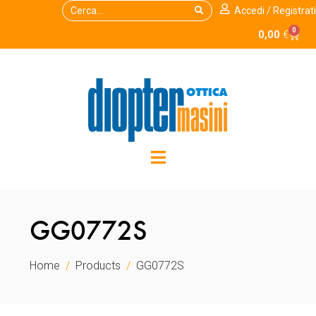
Accedi / Registrati
0
0,00
€
GG0772S
Home
Products
GG0772S