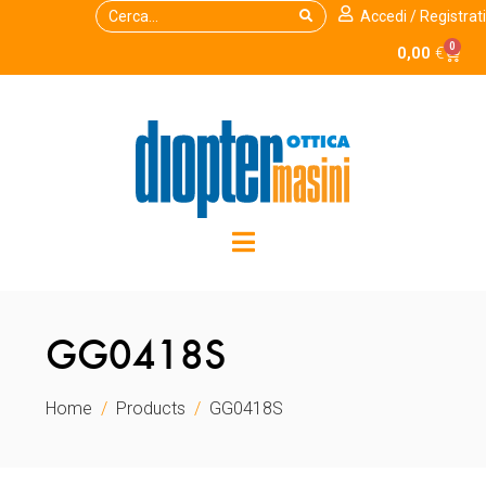
Accedi / Registrati
0
0,00
€
GG0418S
Home
Products
GG0418S