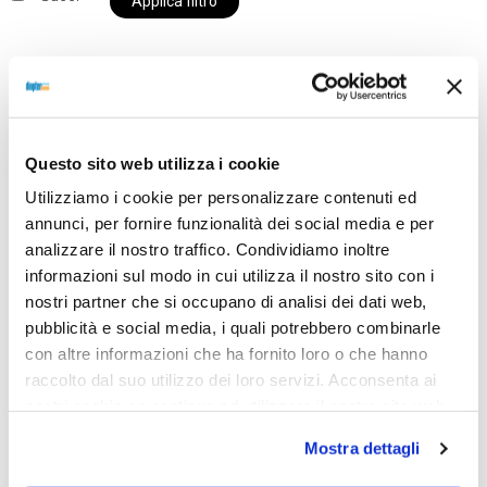
Applica filtro
Al momento siamo chiusi per ferie e i prodotti del
nostro negozio non saranno disponibili per la
Questo sito web utilizza i cookie
spedizione fino al giorno 31 agosto. BUONE FERIE
Utilizziamo i cookie per personalizzare contenuti ed
da OTTICA DIOPTER
annunci, per fornire funzionalità dei social media e per
analizzare il nostro traffico. Condividiamo inoltre
informazioni sul modo in cui utilizza il nostro sito con i
Showing the single result
nostri partner che si occupano di analisi dei dati web,
pubblicità e social media, i quali potrebbero combinarle
con altre informazioni che ha fornito loro o che hanno
raccolto dal suo utilizzo dei loro servizi. Acconsenta ai
nostri cookie se continua ad utilizzare il nostro sito web.
Mostra dettagli