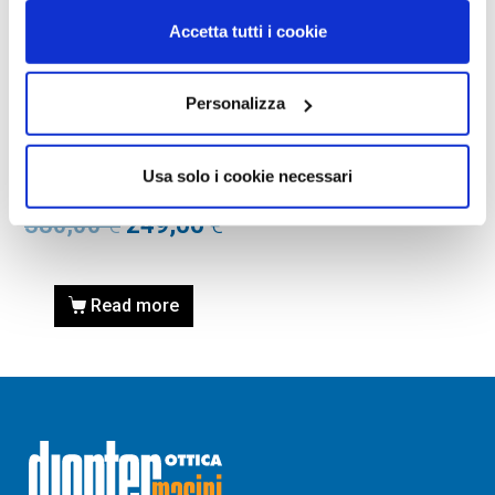
Accetta tutti i cookie
Personalizza
OCCHIALI DA SOLE
OCCHIALE DA SOLE GUCCI
GG0418S – 001 BLACK /
Usa solo i cookie necessari
NERO
380,00
€
249,00
€
Read more