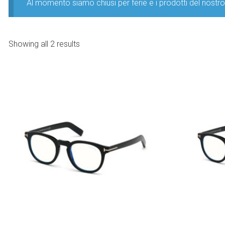
Al momento siamo chiusi per ferie e i prodotti del nost
Showing all 2 results