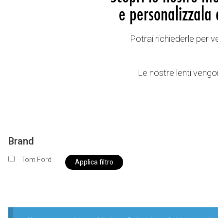
e personalizzala 
Potrai richiederle per 
Le nostre lenti vengon
Brand
Tom Ford
Applica filtro