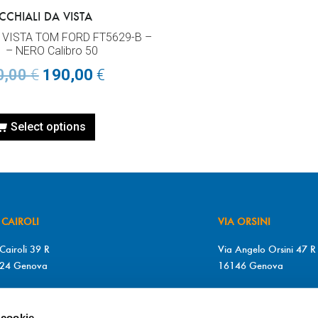
CCHIALI DA VISTA
 VISTA TOM FORD FT5629-B –
1 – NERO Calibro 50
0,00
€
190,00
€
Select options
 CAIROLI
VIA ORSINI
Cairoli 39 R
Via Angelo Orsini 47 R
24 Genova
16146 Genova
+39 010 2510571
T. +39 010 315613
+39 010 2510571
F. +39 010 317009
 cookie