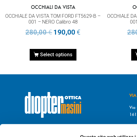
OCCHIALI DA VISTA
O
OCCHIALE DA VISTA TOM FORD FT5629-B –
OCCHIALE DA
001 – NERO Calibro 48
00
280,00
€
190,00
€
28
Select options
VIA
Via 
161
T. 
© DIOPTER Snc
F. 
di Masini Chiara & C
Questo sito web utilizza i