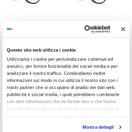
OCCHIALI DA VISTA
OCCHIALI DA VISTA
OCCHIALE DA VISTA TOM
OCCHIALE DA VISTA TOM
FORD FT5467 50 052 –
FORD FT5467 48 052 –
avana scura
avana scura
Questo sito web utilizza i cookie
270,00
€
202,00
€
270,00
€
202,00
€
Utilizziamo i cookie per personalizzare contenuti ed
annunci, per fornire funzionalità dei social media e per
analizzare il nostro traffico. Condividiamo inoltre
informazioni sul modo in cui utilizza il nostro sito con i
Read more
Read more
nostri partner che si occupano di analisi dei dati web,
pubblicità e social media, i quali potrebbero combinarle
con altre informazioni che ha fornito loro o che hanno
raccolto dal suo utilizzo dei loro servizi. Acconsenta ai
Sold out
Sold out
nostri cookie se continua ad utilizzare il nostro sito web.
Mostra dettagli