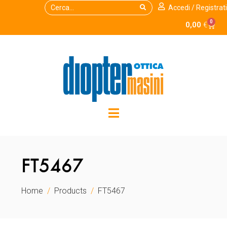
Accedi / Registrati
0
0,00
€
FT5467
Home
Products
FT5467