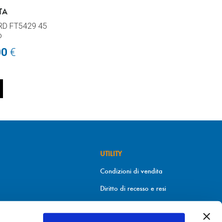
TA
RD FT5429 45
o
00
€
UTILITY
Condizioni di vendita
Diritto di recesso e resi
Metodi di pagamento