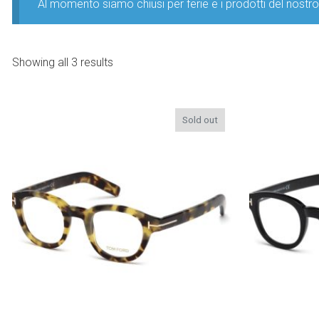
Al momento siamo chiusi per ferie e i prodotti del nost
Showing all 3 results
Sold out