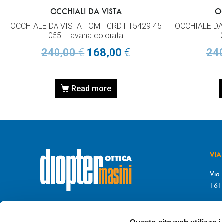
OCCHIALI DA VISTA
O
OCCHIALE DA VISTA TOM FORD FT5429 45
OCCHIALE DA
055 – avana colorata
240,00
€
168,00
€
24
Read more
VIA
Via 
161
T. 
© DIOPTER Snc
F. 
di Masini Chiara & C
Questo sito web utilizza i