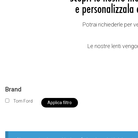
e personalizzala 
Potrai richiederle per 
Le nostre lenti vengon
Brand
Tom Ford
Applica filtro