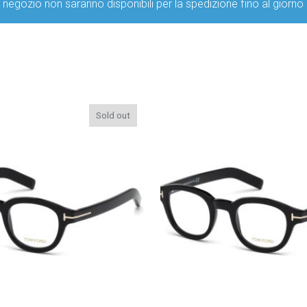
ro negozio non saranno disponibili per la spedizione fino al g
Sold out