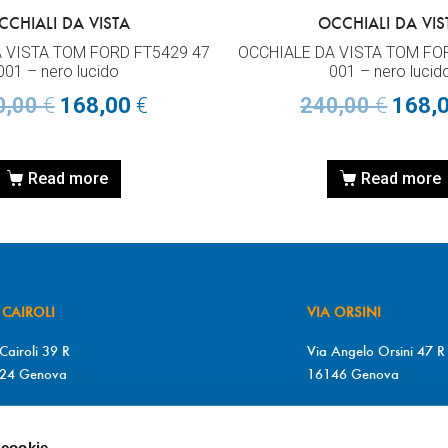
CCHIALI DA VISTA
OCCHIALI DA VIS
 VISTA TOM FORD FT5429 47
OCCHIALE DA VISTA TOM FO
001 – nero lucido
001 – nero lucid
0,00
€
168,00
€
240,00
€
168,
Read more
Read more
 CAIROLI
VIA ORSINI
Cairoli 39 R
Via Angelo Orsini 47 R
24 Genova
16146 Genova
+39 010 2510571
T. +39 010 315613
+39 010 2510571
F. +39 010 317009
 cookie