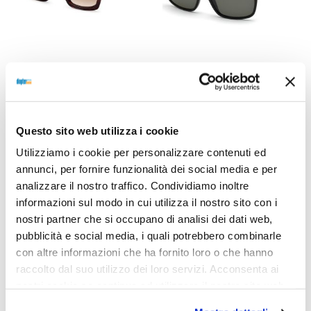
OCCHIALI DA SOLE
OCCHIALI DA SOLE
OCCHIALE DA SOLE TOM
OCCHIALE DA SOLE TOM
FORD FT0711 FAUSTO –
FORD FT0337 HUGH Colore:
52F – Avana Scura
01N – nero lucido
Questo sito web utilizza i cookie
295,00
€
199,00
€
280,00
€
210,00
€
Utilizziamo i cookie per personalizzare contenuti ed
annunci, per fornire funzionalità dei social media e per
analizzare il nostro traffico. Condividiamo inoltre
Select options
Read more
informazioni sul modo in cui utilizza il nostro sito con i
nostri partner che si occupano di analisi dei dati web,
pubblicità e social media, i quali potrebbero combinarle
con altre informazioni che ha fornito loro o che hanno
Sold out
raccolto dal suo utilizzo dei loro servizi. Acconsenta ai
nostri cookie se continua ad utilizzare il nostro sito web.