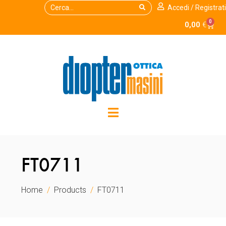
Accedi / Registrati
0
0,00
€
FT0711
Home
Products
FT0711