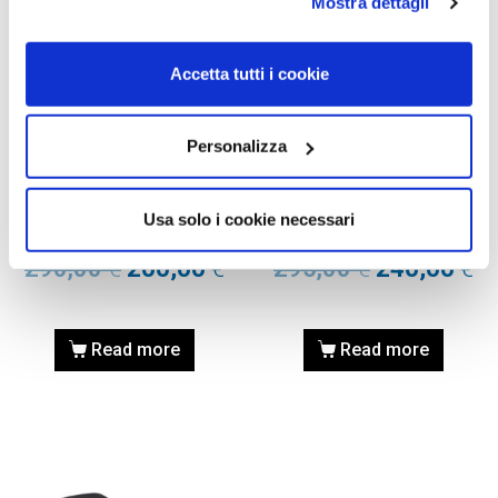
Mostra dettagli
Accetta tutti i cookie
OCCHIALI DA SOLE
OCCHIALI DA SOLE
Personalizza
OCCHIALE DA SOLE TOM
OCCHIALE DA SOLE TOM
FORD FT0711 FAUSTO –
FORD FT0711 FAUSTO –
Colore: 25E – avorio /
Colore: 56E – 56E – Avana
Usa solo i cookie necessari
marrone
Bionda / marrone
290,00
€
200,00
€
295,00
€
240,00
€
Read more
Read more