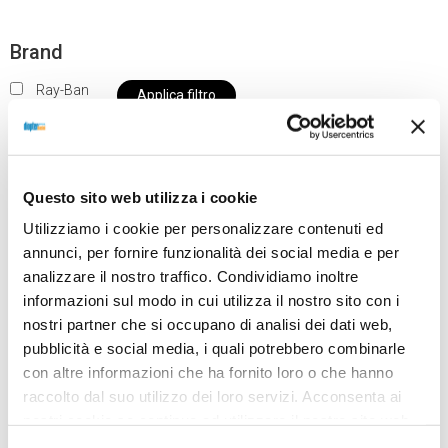
Brand
Ray-Ban
Applica filtro
Questo sito web utilizza i cookie
Al momento siamo chiusi per ferie e i prodotti del
Utilizziamo i cookie per personalizzare contenuti ed
nostro negozio non saranno disponibili per la
annunci, per fornire funzionalità dei social media e per
spedizione fino al giorno 31 agosto. BUONE FERIE
analizzare il nostro traffico. Condividiamo inoltre
da OTTICA DIOPTER
informazioni sul modo in cui utilizza il nostro sito con i
nostri partner che si occupano di analisi dei dati web,
pubblicità e social media, i quali potrebbero combinarle
Showing the single result
con altre informazioni che ha fornito loro o che hanno
raccolto dal suo utilizzo dei loro servizi. Acconsenta ai
nostri cookie se continua ad utilizzare il nostro sito web.