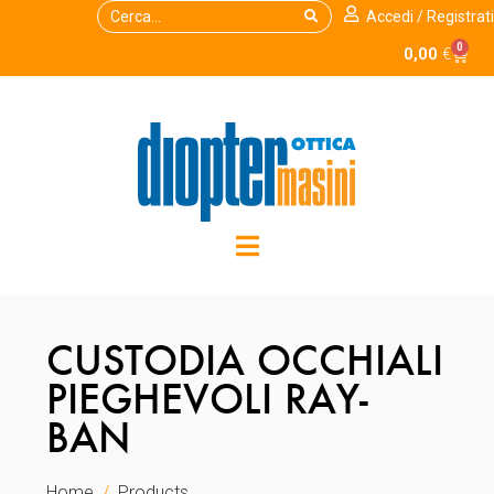
Accedi / Registrati
0
0,00
€
CUSTODIA OCCHIALI
PIEGHEVOLI RAY-
BAN
Home
Products