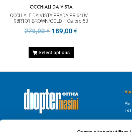
OCCHIALI DA VISTA
OCCHIALE DA VISTA PRADA PR 64UV –
98R1O1 BROWN/GOLD – Calibro 53
270,00
€
189,00
€
Select options
VIA
Via 
161
T. 
© DIOPTER Snc
F. 
di Masini Chiara & C
Questo sito web utilizza i