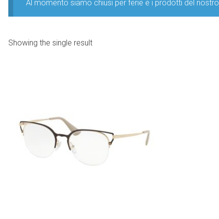
Al momento siamo chiusi per ferie e i prodotti del nost
Showing the single result