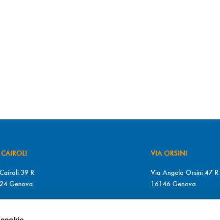
 CAIROLI
VIA ORSINI
Cairoli 39 R
Via Angelo Orsini 47 R
24 Genova
16146 Genova
+39 010 2510571
T. +39 010 315613
+39 010 2510571
F. +39 010 317009
 cookie